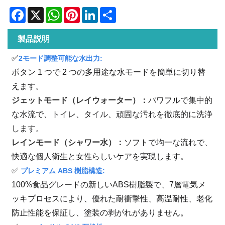
Facebook
X
WhatsApp
Pinterest
LinkedIn
Share
製品説明
✅
2モード調整可能な水出力:
ボタン 1 つで 2 つの多用途な水モードを簡単に切り替
えます。
ジェットモード（レイウォーター）：
パワフルで集中的
な水流で、トイレ、タイル、頑固な汚れを徹底的に洗浄
します。
レインモード（シャワー水）：
ソフトで均一な流れで、
快適な個人衛生と女性らしいケアを実現します。
✅
プレミアム ABS 樹脂構造:
100%食品グレードの新しいABS樹脂製で、7層電気メ
ッキプロセスにより、優れた耐衝撃性、高温耐性、老化
防止性能を保証し、塗装の剥がれがありません。