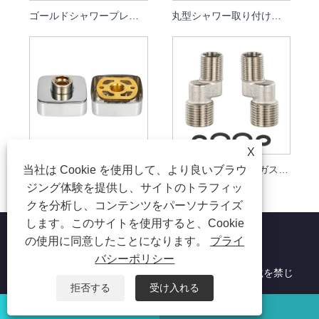
ゴールドシャワープレート
丸型シャワー取り付けキット
X
当社は Cookie を使用して、より良いブラウ
角型シャワー取り付けキット
3/8×1/2 バスシューガスケット
ジング体験を提供し、サイトのトラフィッ
クを分析し、コンテンツをパーソナライズ
します。このサイトを使用すると、Cookie
の使用に同意したことになります。
プライ
バシーポリシー
著作権 © 2026 寧波明大海陳金属生産有限公司無断転載を禁じ
ます。
拒否する
受け入れる
ワッツアップ
Eメール