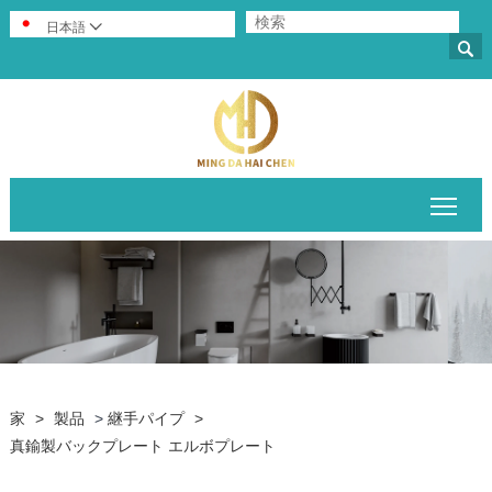
日本語


メイ
家
>
製品
>
継手パイプ
>
真鍮製バックプレート エルボプレート