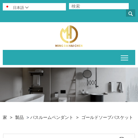
日本語


メイ
家
>
製品
>
バスルームペンダント
>
ゴールドソープバスケット