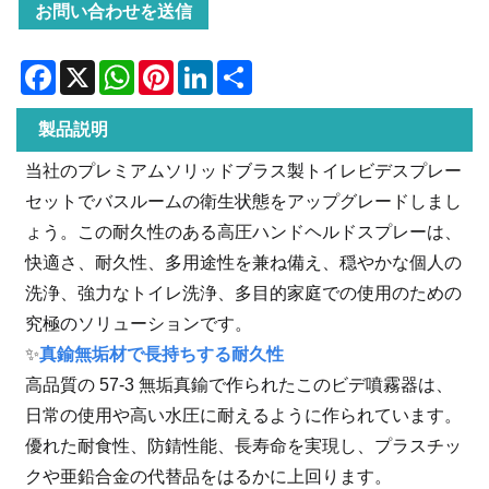
お問い合わせを送信
Facebook
X
WhatsApp
Pinterest
LinkedIn
Share
製品説明
当社のプレミアムソリッドブラス製トイレビデスプレー
セットでバスルームの衛生状態をアップグレードしまし
ょう。この耐久性のある高圧ハンドヘルドスプレーは、
快適さ、耐久性、多用途性を兼ね備え、穏やかな個人の
洗浄、強力なトイレ洗浄、多目的家庭での使用のための
究極のソリューションです。
✨
真鍮無垢材で長持ちする耐久性
高品質の 57-3 無垢真鍮で作られたこのビデ噴霧器は、
日常の使用や高い水圧に耐えるように作られています。
優れた耐食性、防錆性能、長寿命を実現し、プラスチッ
クや亜鉛合金の代替品をはるかに上回ります。