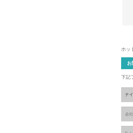
ホッ
お
下記