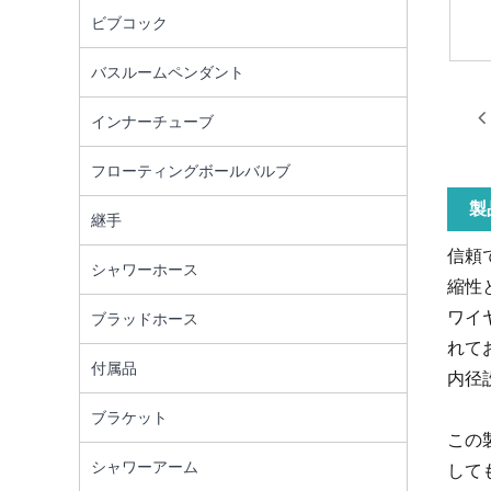
ビブコック
バスルームペンダント
インナーチューブ
フローティングボールバルブ
製
継手
信頼
シャワーホース
縮性
ワイ
ブラッドホース
れて
付属品
内径
ブラケット
この
シャワーアーム
して