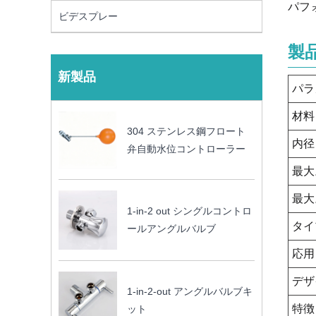
パフ
ビデスプレー
製
新製品
パラ
材料
304 ステンレス鋼フロート
内径
弁自動水位コントローラー
最大
最大
1-in-2 out シングルコントロ
タイ
ールアングルバルブ
応用
デザ
1-in-2-out アングルバルブキ
特徴
ット