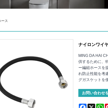
ホース
ナイロンワイ
MING DA H
供するために、
ー編組ホースを
れ防止性能を考
グガスケットを
お問い合わせ
Facebook
X
Wh