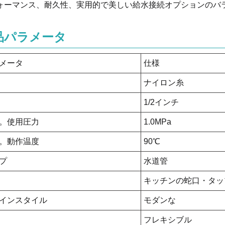
ォーマンス、耐久性、実用的で美しい給水接続オプションのバ
品パラメータ
メータ
仕様
ナイロン糸
1/2インチ
。使用圧力
1.0MPa
。動作温度
90℃
プ
水道管
キッチンの蛇口・タッ
インスタイル
モダンな
フレキシブル