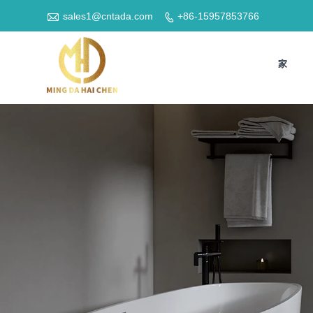

sales1@cntada.com
+86-15957853766

家