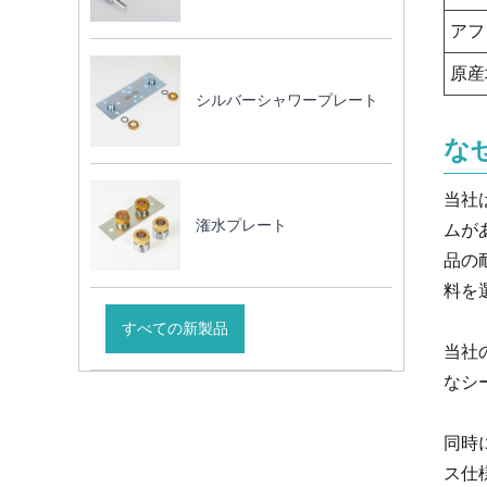
アフ
原産
シルバーシャワープレート
な
当社
潅水プレート
ムが
品の
料を
すべての新製品
当社
なシ
同時
ス仕